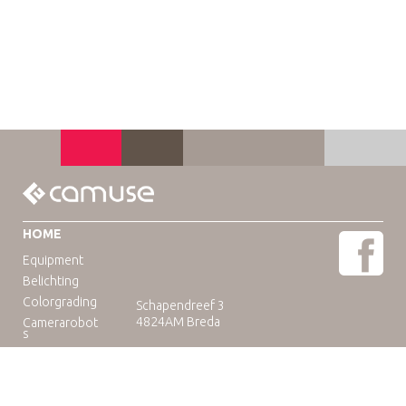
HOME
Equipment
Belichting
Colorgrading
Schapendreef 3
4824AM Breda
Camerarobot
s
Educatie
Telefoon: +31(0)76-3036265
E-mail:
rental@camuse.nl
Open: ma-vrij: 09:00-17:00
zaterdag op afspraak