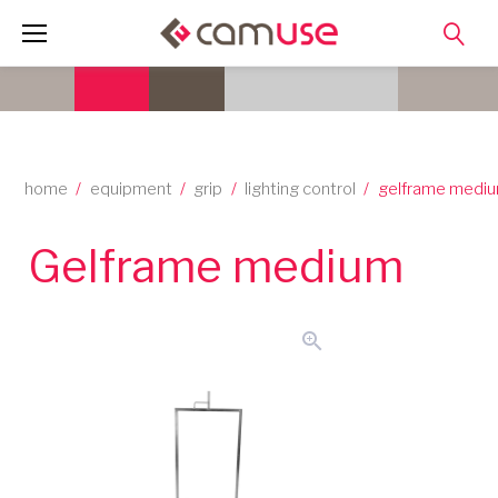
Skip
to
content
home
/
equipment
/
grip
/
lighting control
/
gelframe medi
Gelframe medium
zoom_in