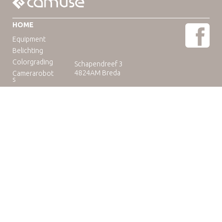
HOME
Equipment
Belichting
Colorgrading
Schapendreef 3
4824AM Breda
Camerarobot
s
Educatie
Telefoon: +31(0)76-3036265
E-mail:
rental@camuse.nl
Open: ma-vrij: 09:00-17:00
zaterdag op afspraak