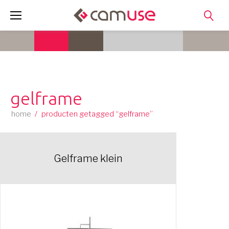
Skip
to
content
gelframe
home
/
producten getagged “gelframe”
Gelframe klein