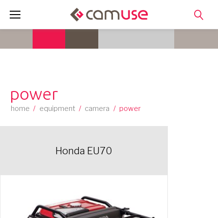
Skip
to
content
power
home
/
equipment
/
camera
/
power
Honda EU70