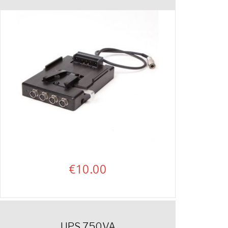
€
10.00
UPS 750VA