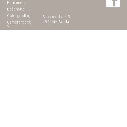
Equipment
Belichting
Colorgrading
Schapendreef 3
4824AM Breda
Camerarobot
s
Educatie
Telefoon: +31(0)76-3036265
E-mail:
rental@camuse.nl
Open: ma-vrij: 09:00-17:00
zaterdag op afspraak