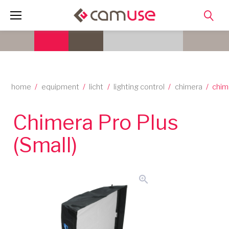
Skip
to
content
home
/
equipment
/
licht
/
lighting control
/
chimera
/
chime
Chimera Pro Plus
(Small)
zoom_in