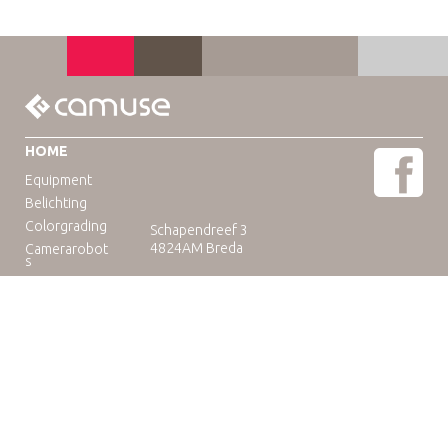
HOME
Equipment
Belichting
Colorgrading
Schapendreef 3
4824AM Breda
Camerarobot
s
Educatie
Telefoon: +31(0)76-3036265
E-mail:
rental@camuse.nl
Open: ma-vrij: 09:00-17:00
zaterdag op afspraak