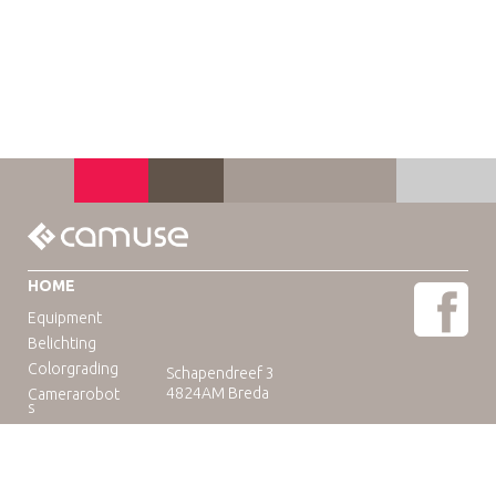
HOME
Equipment
Belichting
Colorgrading
Schapendreef 3
4824AM Breda
Camerarobot
s
Educatie
Telefoon: +31(0)76-3036265
E-mail:
rental@camuse.nl
Open: ma-vrij: 09:00-17:00
zaterdag op afspraak