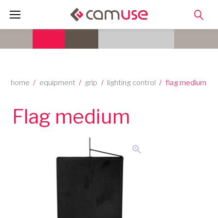
Skip
to
content
home
/
equipment
/
grip
/
lighting control
/
flag medium
Flag medium
zoom_in