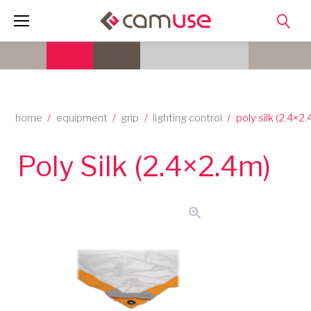
Skip
to
content
home
/
equipment
/
grip
/
lighting control
/
poly silk (2.4×2
Poly Silk (2.4×2.4m)
zoom_in