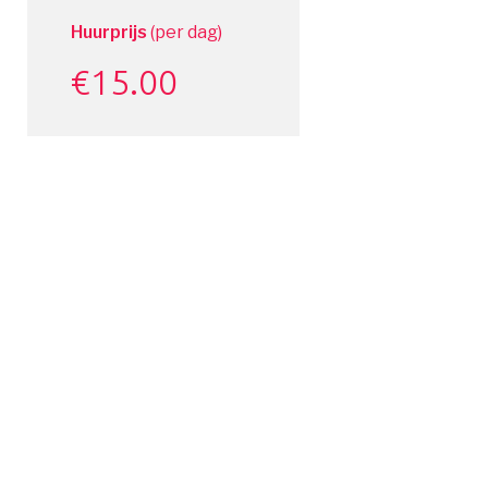
Huurprijs
(per dag)
€
15.00