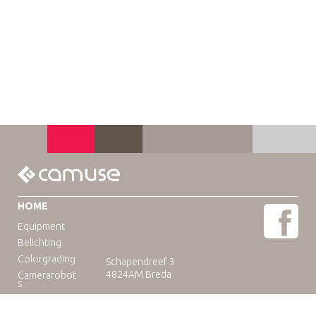
HOME
Equipment
Belichting
Colorgrading
Schapendreef 3
4824AM Breda
Camerarobot
s
Educatie
Telefoon: +31(0)76-3036265
E-mail:
rental@camuse.nl