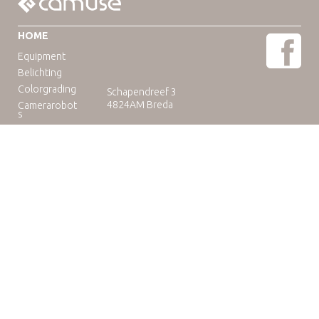
HOME
Equipment
Belichting
Colorgrading
Schapendreef 3
4824AM Breda
Camerarobot
s
Educatie
Telefoon: +31(0)76-3036265
E-mail:
rental@camuse.nl
Open: ma-vrij: 09:00-17:00
zaterdag op afspraak