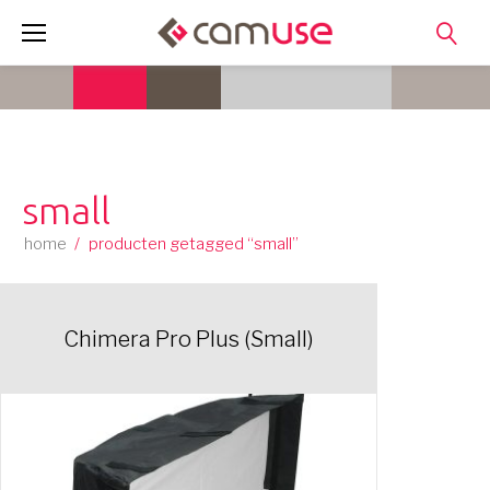
Skip
to
content
small
home
/
producten getagged “small”
Chimera Pro Plus (Small)