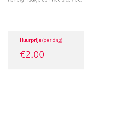
Huurprijs
(per dag)
€
2.00