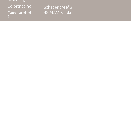
Colorgrading
Schapendreef 3
4824AM Breda
Camerarobot
s
Educatie
Telefoon: +31(0)76-3036265
E-mail:
rental@camuse.nl
Open: ma-vrij: 09:00-17:00
zaterdag op afspraak