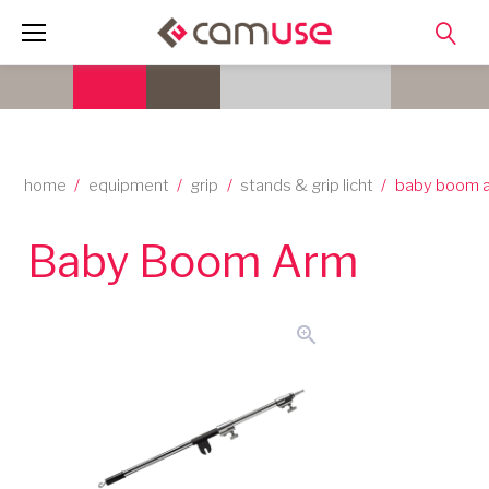
Skip
to
content
home
/
equipment
/
grip
/
stands & grip licht
/
baby boom 
Baby Boom Arm
zoom_in