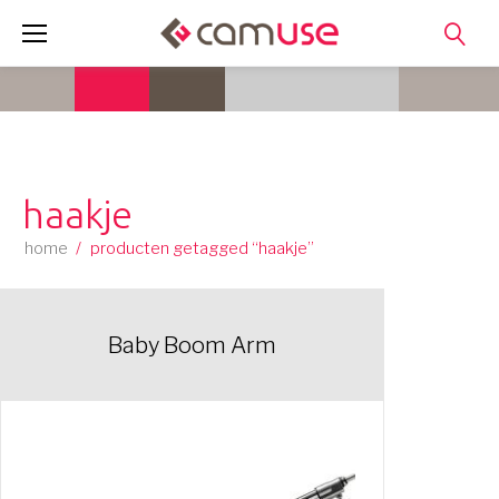
Skip
to
content
haakje
home
/
producten getagged “haakje”
Baby Boom Arm