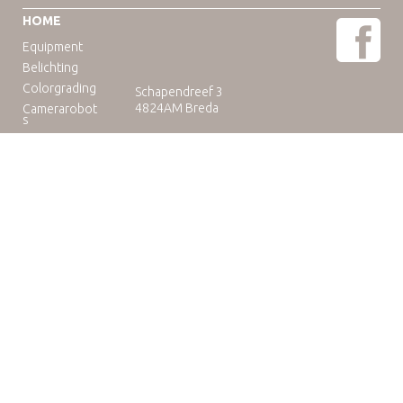
HOME
Equipment
Belichting
Colorgrading
Schapendreef 3
4824AM Breda
Camerarobot
s
Educatie
Telefoon: +31(0)76-3036265
E-mail:
rental@camuse.nl
Open: ma-vrij: 09:00-17:00
zaterdag op afspraak