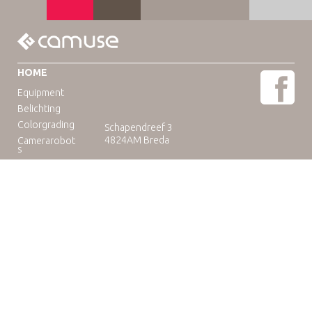
HOME
Equipment
Belichting
Colorgrading
Schapendreef 3
4824AM Breda
Camerarobot
s
Educatie
Telefoon: +31(0)76-3036265
E-mail:
rental@camuse.nl
Open: ma-vrij: 09:00-17:00
zaterdag op afspraak