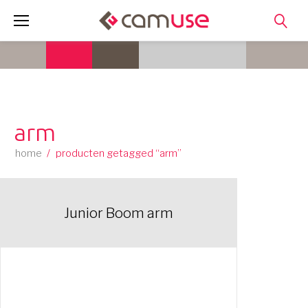
Skip
to
content
arm
home
/
producten getagged “arm”
Junior Boom arm