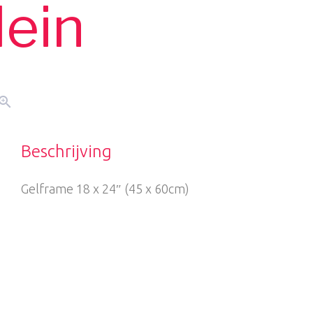
lein
oom_in
Beschrijving
Gelframe 18 x 24″ (45 x 60cm)