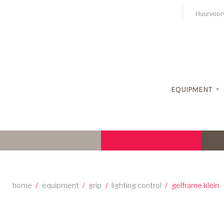
Skip
Huurvoor
to
content
EQUIPMENT
home
/
equipment
/
grip
/
lighting control
/
gelframe klein