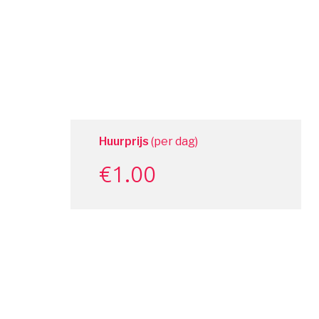
Huurprijs
(per dag)
€
1.00