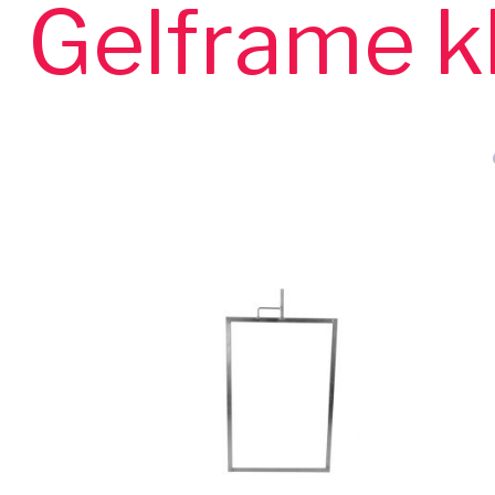
Gelframe k
z