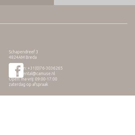
Schapendreef 3
4824AM Breda
Telefoon: +31(0)76-3036265
E-mail:
rental@camuse.nl
Open: ma-vrij: 09:00-17:00
zaterdag op afspraak