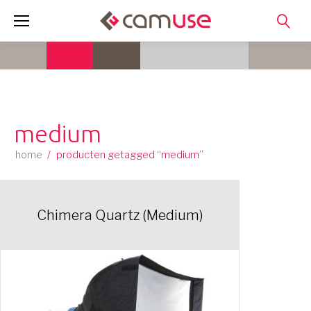
Skip
to
content
medium
home
/
producten getagged “medium”
Chimera Quartz (Medium)