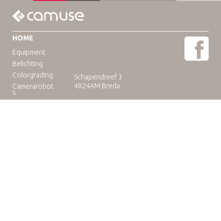
HOME
Equipment
Belichting
Colorgrading
Schapendreef 3
4824AM Breda
Camerarobot
s
Educatie
Telefoon: +31(0)76-3036265
E-mail:
rental@camuse.nl
Open: ma-vrij: 09:00-17:00
zaterdag op afspraak