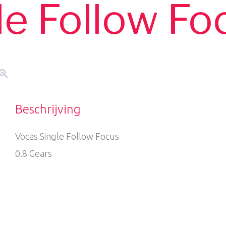
le Follow Fo
oom_in
Beschrijving
Vocas Single Follow Focus
0.8 Gears