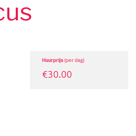
cus
Huurprijs
(per dag)
€
30.00