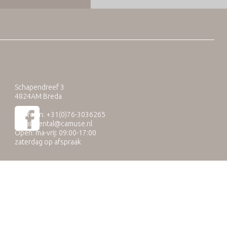
Schapendreef 3
4824AM Breda
Telefoon: +31(0)76-3036265
E-mail:
rental@camuse.nl
Open: ma-vrij: 09:00-17:00
zaterdag op afspraak