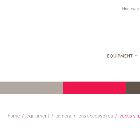
Skip
Huurvoor
to
content
EQUIPMENT
home
/
equipment
/
camera
/
lens accessoires
/
vocas sin