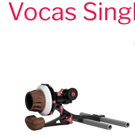
Vocas Sing
z