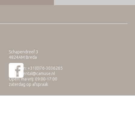
Schapendreef 3
4824AM Breda
Telefoon: +31(0)76-3036265
E-mail:
rental@camuse.nl
Open: ma-vrij: 09:00-17:00
zaterdag op afspraak