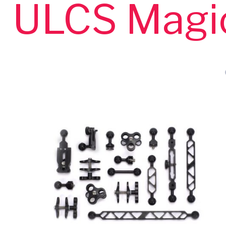
ULCS Magi
z