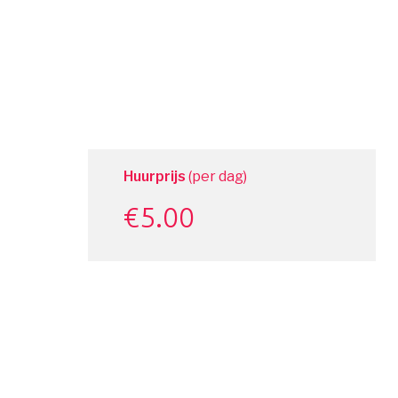
Huurprijs
(per dag)
€
5.00