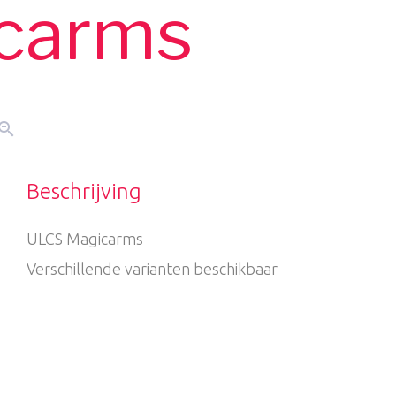
carms
oom_in
Beschrijving
ULCS Magicarms
Verschillende varianten beschikbaar