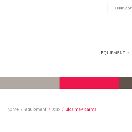
Skip
Huurvoor
to
content
EQUIPMENT
home
/
equipment
/
grip
/
ulcs magicarms