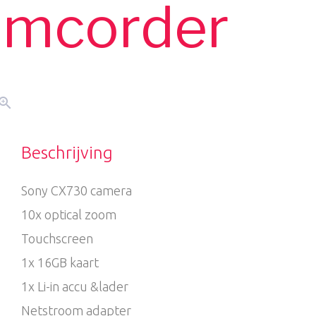
amcorder
oom_in
Beschrijving
Sony CX730 camera
10x optical zoom
Touchscreen
1x 16GB kaart
1x Li-in accu &lader
Netstroom adapter