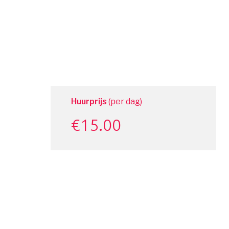
Huurprijs
(per dag)
€
15.00