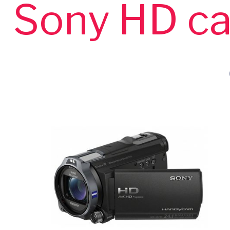
Sony HD c
z