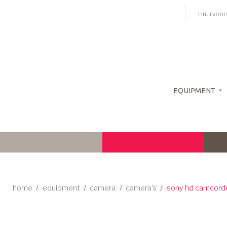
Skip
Huurvoor
to
content
EQUIPMENT
home
/
equipment
/
camera
/
camera's
/
sony hd camcord