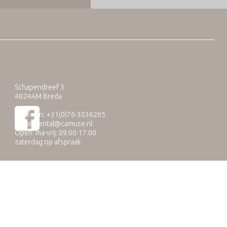
Schapendreef 3
4824AM Breda
Telefoon: +31(0)76-3036265
E-mail:
rental@camuse.nl
Open: ma-vrij: 09:00-17:00
zaterdag op afspraak