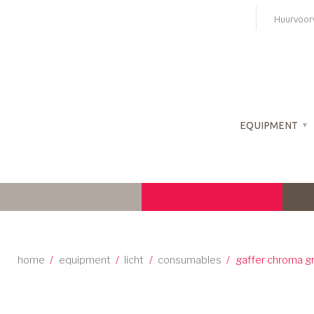
Skip
Huurvoor
to
content
EQUIPMENT
home
/
equipment
/
licht
/
consumables
/
gaffer chroma g