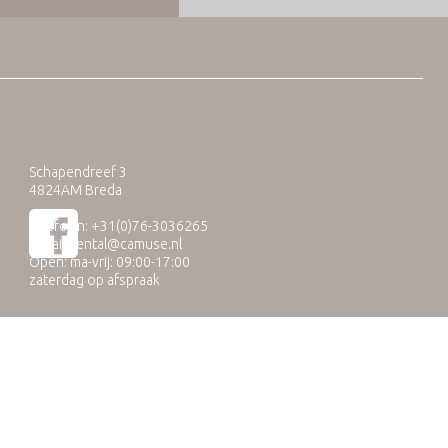
Schapendreef 3
4824AM Breda
Telefoon: +31(0)76-3036265
E-mail:
rental@camuse.nl
Open: ma-vrij: 09:00-17:00
zaterdag op afspraak