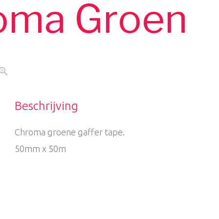
roma Groen
oom_in
Beschrijving
Chroma groene gaffer tape.
50mm x 50m