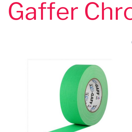
Gaffer Ch
z