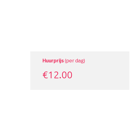
Huurprijs
(per dag)
€
12.00