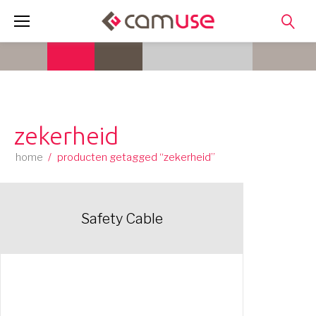
Skip
to
content
zekerheid
home
/
producten getagged “zekerheid”
Safety Cable