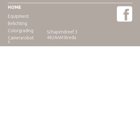
HOME
Equipment
Belichting
Colorgrading
Schapendreef 3
4824AM Breda
Camerarobot
s
Educatie
Telefoon: +31(0)76-3036265
E-mail:
rental@camuse.nl
Open: ma-vrij: 09:00-17:00
zaterdag op afspraak