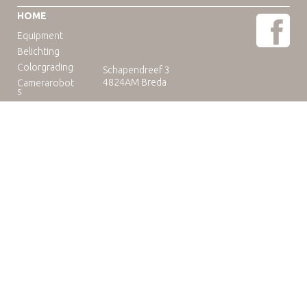
HOME
Equipment
Belichting
Colorgrading
Schapendreef 3
4824AM Breda
Camerarobot
s
Educatie
Telefoon: +31(0)76-3036265
E-mail:
rental@camuse.nl
Open: ma-vrij: 09:00-17:00
zaterdag op afspraak