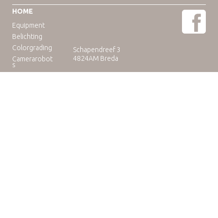
HOME
Equipment
Belichting
Colorgrading
Schapendreef 3
4824AM Breda
Camerarobot
s
Educatie
Telefoon: +31(0)76-3036265
E-mail:
rental@camuse.nl
Open: ma-vrij: 09:00-17:00
zaterdag op afspraak