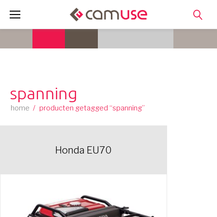
Skip
to
content
spanning
home
/
producten getagged “spanning”
Honda EU70