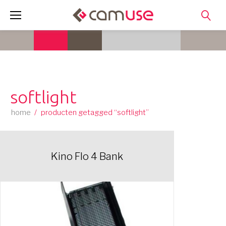
Skip
to
content
softlight
home
/
producten getagged “softlight”
Kino Flo 4 Bank