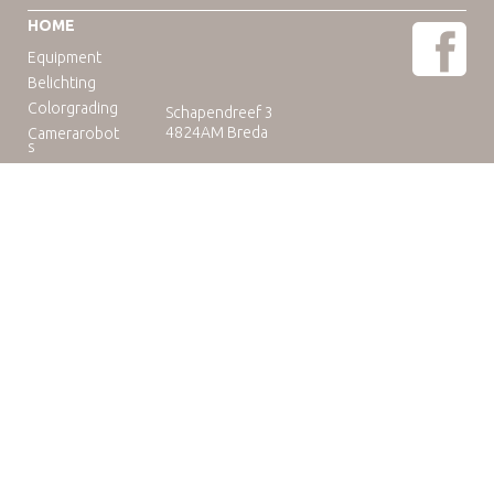
HOME
Equipment
Belichting
Colorgrading
Schapendreef 3
4824AM Breda
Camerarobot
s
Educatie
Telefoon: +31(0)76-3036265
E-mail:
rental@camuse.nl
Open: ma-vrij: 09:00-17:00
zaterdag op afspraak