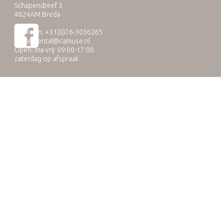
Schapendreef 3
4824AM Breda
Telefoon: +31(0)76-3036265
E-mail:
rental@camuse.nl
Open: ma-vrij: 09:00-17:00
zaterdag op afspraak