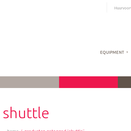
Skip
Huurvoor
to
content
EQUIPMENT
shuttle