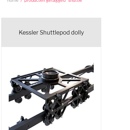
home
/
producten getagged “shuttle”
Kessler Shuttlepod dolly