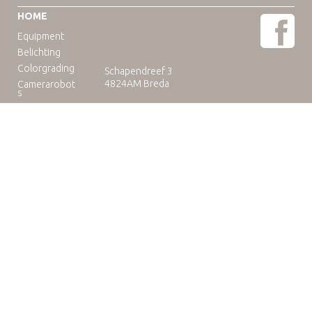
HOME
Equipment
Belichting
Colorgrading
Schapendreef 3
4824AM Breda
Camerarobot
s
Educatie
Telefoon: +31(0)76-3036265
E-mail:
rental@camuse.nl
Open: ma-vrij: 09:00-17:00
zaterdag op afspraak