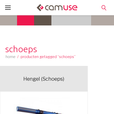
Skip
to
content
schoeps
home
/
producten getagged “schoeps”
Hengel (Schoeps)