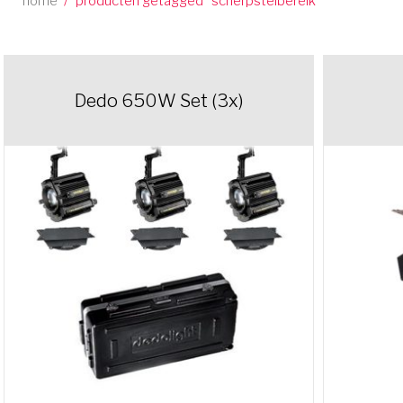
home
/
producten getagged “scherpstelbereik”
Dedo 650W Set (3x)