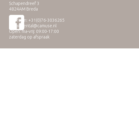
Schapendreef 3
4824AM Breda
Telefoon: +31(0)76-3036265
E-mail:
rental@camuse.nl
Open: ma-vrij: 09:00-17:00
zaterdag op afspraak