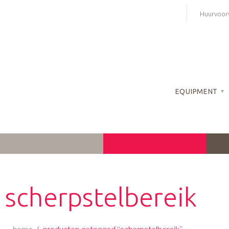
Skip
Huurvoor
to
content
EQUIPMENT
scherpstelbereik