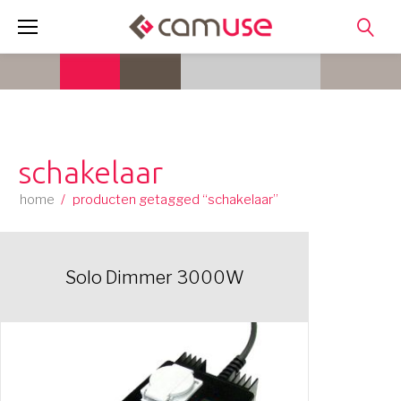
Skip
to
content
schakelaar
home
/
producten getagged “schakelaar”
Solo Dimmer 3000W