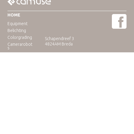
HOME
Equipment
Belichting
Colorgrading
Schapendreef 3
4824AM Breda
Camerarobot
s
Educatie
Telefoon: +31(0)76-3036265
E-mail:
rental@camuse.nl
Open: ma-vrij: 09:00-17:00
zaterdag op afspraak