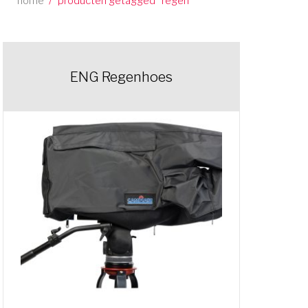
home
/
producten getagged “regen”
ENG Regenhoes