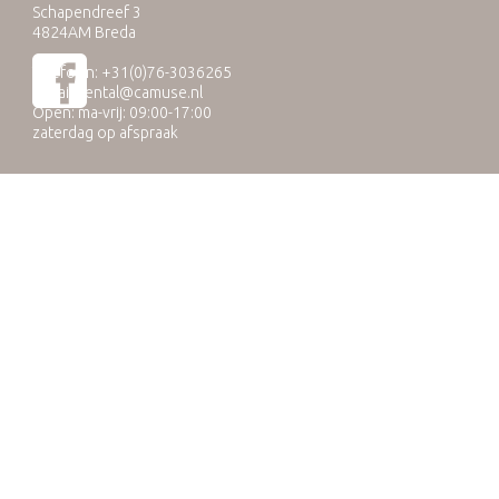
Schapendreef 3
4824AM Breda
Telefoon: +31(0)76-3036265
E-mail:
rental@camuse.nl
Open: ma-vrij: 09:00-17:00
zaterdag op afspraak