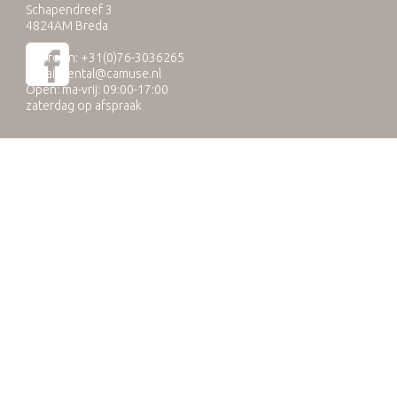
Schapendreef 3
4824AM Breda
Telefoon: +31(0)76-3036265
E-mail:
rental@camuse.nl
Open: ma-vrij: 09:00-17:00
zaterdag op afspraak