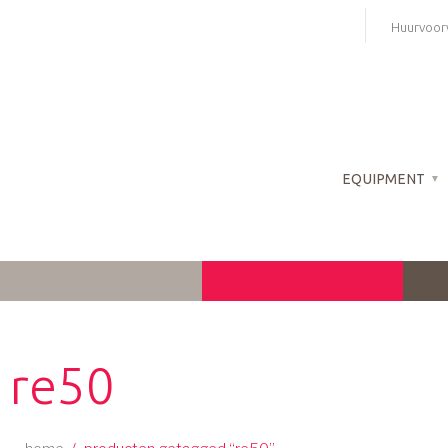
Skip
Huurvoor
to
content
EQUIPMENT
re50