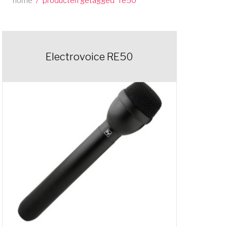
home
/
producten getagged “re50”
Electrovoice RE50