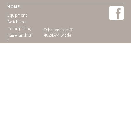
HOME
Equipment
Belichting
Colorgrading
Schapendreef 3
4824AM Breda
Camerarobot
s
Educatie
Telefoon: +31(0)76-3036265
E-mail:
rental@camuse.nl
Open: ma-vrij: 09:00-17:00
zaterdag op afspraak