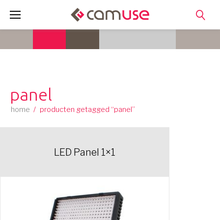
Skip
to
content
panel
home
/
producten getagged “panel”
LED Panel 1×1