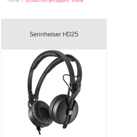
home
/
producten getagged “onear”
Sennheiser HD25