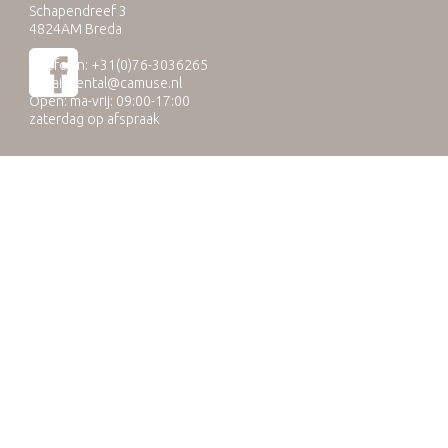
Schapendreef 3
4824AM Breda
Telefoon: +31(0)76-3036265
E-mail:
rental@camuse.nl
Open: ma-vrij: 09:00-17:00
zaterdag op afspraak