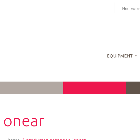
Skip
Huurvoor
to
content
EQUIPMENT
onear