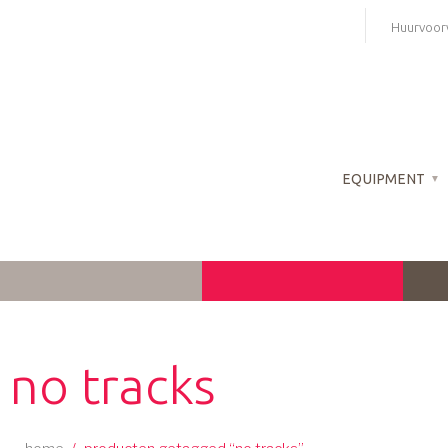
Skip
Huurvoor
to
content
EQUIPMENT
no tracks