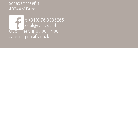
Schapendreef 3
4824AM Breda
Telefoon: +31(0)76-3036265
E-mail:
rental@camuse.nl
Open: ma-vrij: 09:00-17:00
zaterdag op afspraak