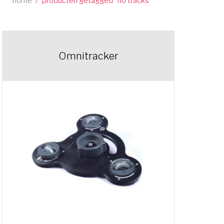
home
/
producten getagged “no tracks”
Omnitracker