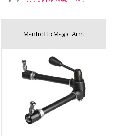
home
/
producten getagged “magic”
Manfrotto Magic Arm