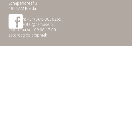
Schapendreef 3
4824AM Breda
Telefoon: +31(0)76-3036265
E-mail:
rental@camuse.nl
Open: ma-vrij: 09:00-17:00
zaterdag op afspraak