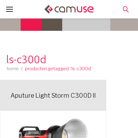
Skip
to
content
ls-c300d
home
/
producten getagged “ls-c300d”
Aputure Light Storm C300D II