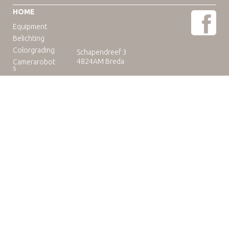
HOME
Equipment
Belichting
Colorgrading
Schapendreef 3
4824AM Breda
Camerarobot
s
Educatie
Telefoon: +31(0)76-3036265
E-mail:
rental@camuse.nl
Open: ma-vrij: 09:00-17:00
zaterdag op afspraak