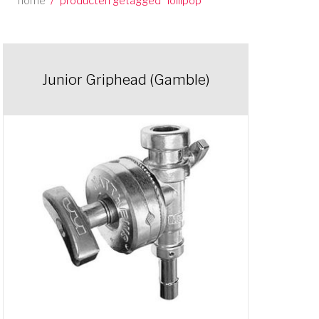
home
/
producten getagged “lollipop”
Junior Griphead (Gamble)