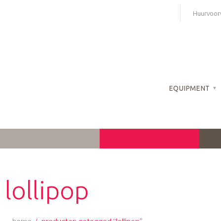
Skip
Huurvoor
to
content
EQUIPMENT
lollipop