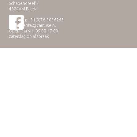
Schapendreef 3
4824AM Breda
Telefoon: +31(0)76-3036265
E-mail:
rental@camuse.nl
Open: ma-vrij: 09:00-17:00
zaterdag op afspraak