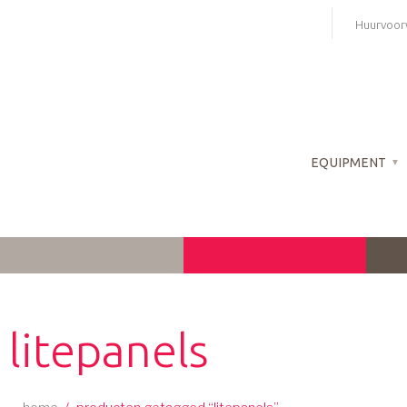
Skip
Huurvoor
to
content
EQUIPMENT
litepanels