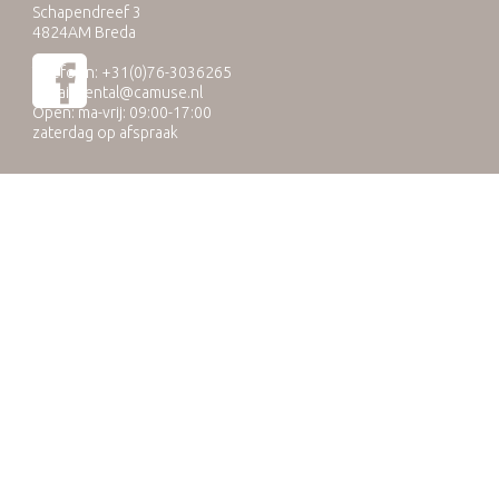
Schapendreef 3
4824AM Breda
Telefoon: +31(0)76-3036265
E-mail:
rental@camuse.nl
Open: ma-vrij: 09:00-17:00
zaterdag op afspraak