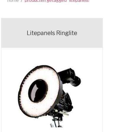
home
/
producten getagged “litepanels”
Litepanels Ringlite