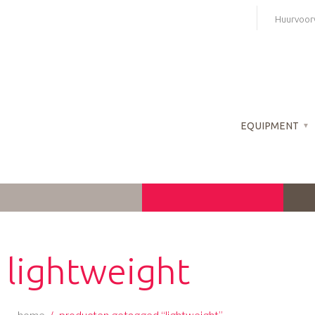
Skip
Huurvoor
to
content
EQUIPMENT
lightweight