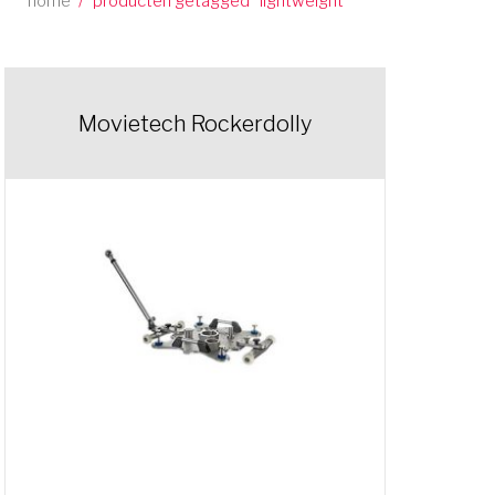
home
/
producten getagged “lightweight”
Movietech Rockerdolly