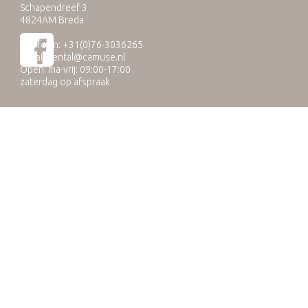
Schapendreef 3
4824AM Breda
Telefoon: +31(0)76-3036265
E-mail:
rental@camuse.nl
Open: ma-vrij: 09:00-17:00
zaterdag op afspraak