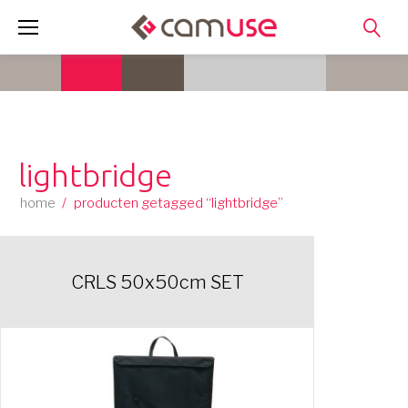
Skip
to
content
lightbridge
home
/
producten getagged “lightbridge”
CRLS 50x50cm SET