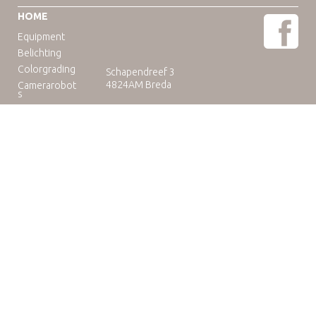
HOME
Equipment
Belichting
Colorgrading
Schapendreef 3
4824AM Breda
Camerarobot
s
Educatie
Telefoon: +31(0)76-3036265
E-mail:
rental@camuse.nl
Open: ma-vrij: 09:00-17:00
zaterdag op afspraak