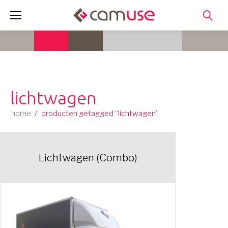
Skip
to
content
lichtwagen
home
/
producten getagged “lichtwagen”
Lichtwagen (Combo)