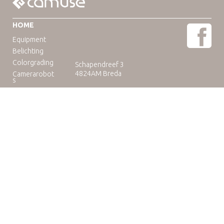
HOME
Equipment
Belichting
Colorgrading
Schapendreef 3
4824AM Breda
Camerarobot
s
Educatie
Telefoon: +31(0)76-3036265
E-mail:
rental@camuse.nl
Open: ma-vrij: 09:00-17:00
zaterdag op afspraak