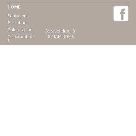
HOME
Equipment
Belichting
Colorgrading
Schapendreef 3
4824AM Breda
Camerarobot
s
Educatie
Telefoon: +31(0)76-3036265
E-mail:
rental@camuse.nl
Open: ma-vrij: 09:00-17:00
zaterdag op afspraak