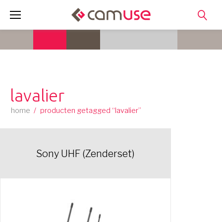
Skip
to
content
lavalier
home
/
producten getagged “lavalier”
Sony UHF (Zenderset)