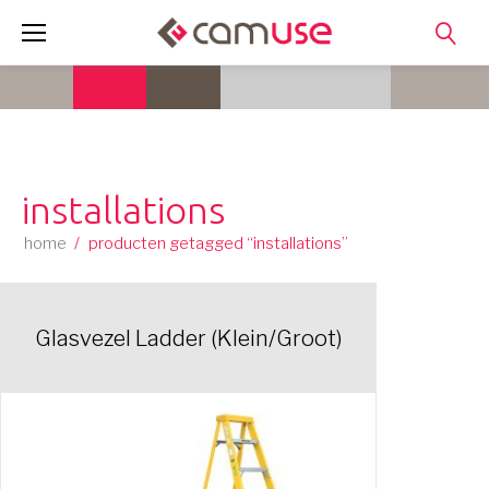
Skip
to
content
installations
home
/
producten getagged “installations”
Glasvezel Ladder (Klein/Groot)