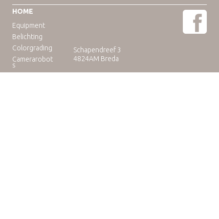
HOME
Equipment
Belichting
Colorgrading
Schapendreef 3
4824AM Breda
Camerarobot
s
Educatie
Telefoon: +31(0)76-3036265
E-mail:
rental@camuse.nl
Open: ma-vrij: 09:00-17:00
zaterdag op afspraak