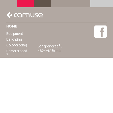
HOME
Equipment
Belichting
Colorgrading
Schapendreef 3
4824AM Breda
Camerarobot
s
Educatie
Telefoon: +31(0)76-3036265
E-mail:
rental@camuse.nl
Open: ma-vrij: 09:00-17:00
zaterdag op afspraak