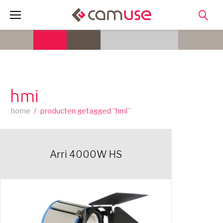
Skip
to
content
hmi
home
/
producten getagged “hmi”
Arri 4000W HS