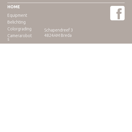
HOME
Equipment
Belichting
Colorgrading
Schapendreef 3
4824AM Breda
Camerarobot
s
Educatie
Telefoon: +31(0)76-3036265
E-mail:
rental@camuse.nl
Open: ma-vrij: 09:00-17:00
zaterdag op afspraak