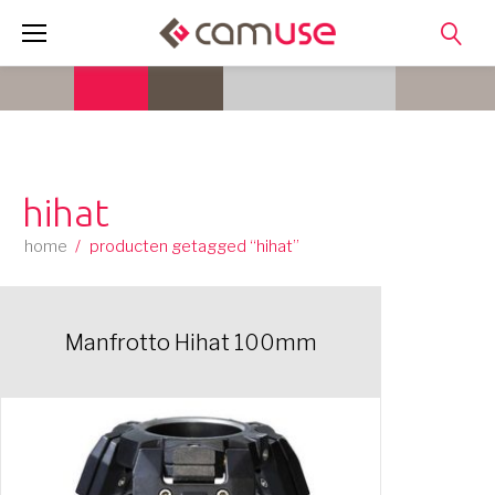
Skip
to
content
hihat
home
/
producten getagged “hihat”
Manfrotto Hihat 100mm