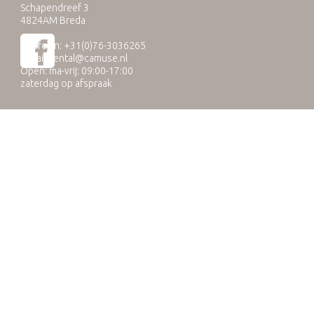
Schapendreef 3
4824AM Breda
Telefoon: +31(0)76-3036265
E-mail:
rental@camuse.nl
Open: ma-vrij: 09:00-17:00
zaterdag op afspraak