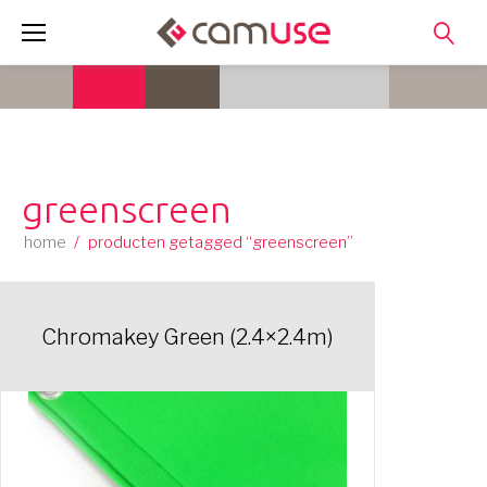
Skip
to
content
greenscreen
home
/
producten getagged “greenscreen”
Chromakey Green (2.4×2.4m)