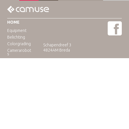
HOME
Equipment
Belichting
Colorgrading
Schapendreef 3
4824AM Breda
Camerarobot
s
Educatie
Telefoon: +31(0)76-3036265
E-mail:
rental@camuse.nl
Open: ma-vrij: 09:00-17:00
zaterdag op afspraak