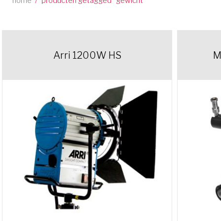
home
/
producten getagged “gewicht”
Arri 1200W HS
M