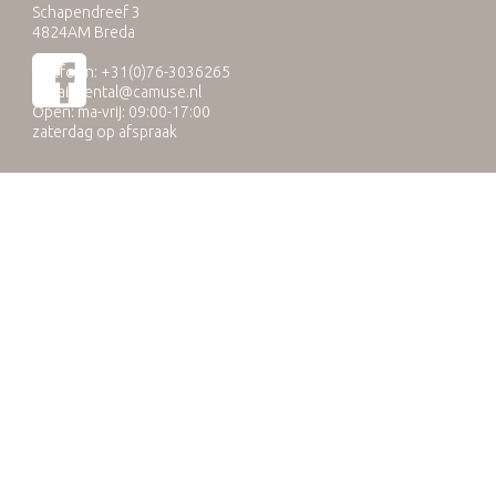
Schapendreef 3
4824AM Breda
Telefoon: +31(0)76-3036265
E-mail:
rental@camuse.nl
Open: ma-vrij: 09:00-17:00
zaterdag op afspraak