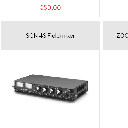
€
50.00
SQN 4S Fieldmixer
ZOO