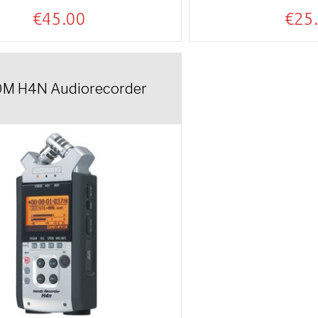
€
45.00
€
25
M H4N Audiorecorder