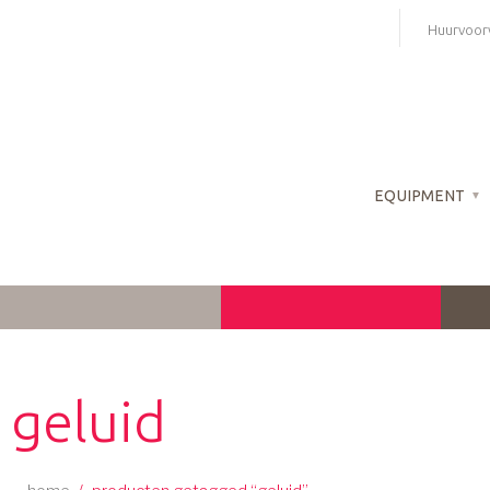
Skip
Huurvoor
to
content
EQUIPMENT
geluid