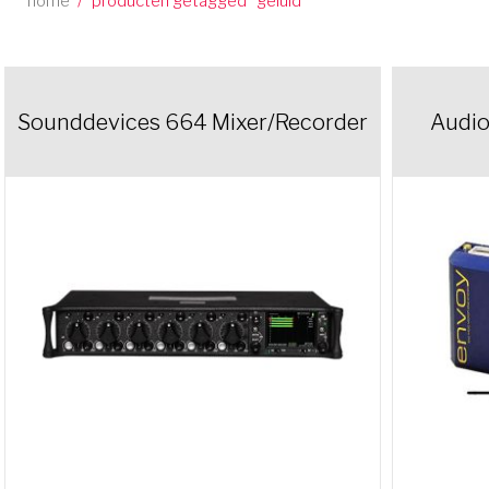
home
/
producten getagged “geluid”
Sounddevices 664 Mixer/Recorder
Audio