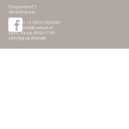
Schapendreef 3
4824AM Breda
Telefoon: +31(0)76-3036265
E-mail:
rental@camuse.nl
Open: ma-vrij: 09:00-17:00
zaterdag op afspraak