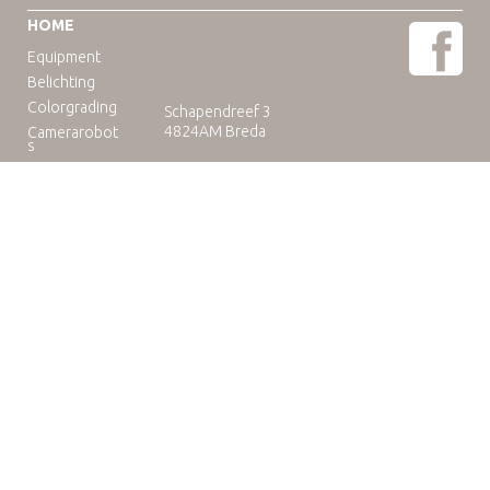
HOME
Equipment
Belichting
Colorgrading
Schapendreef 3
4824AM Breda
Camerarobot
s
Educatie
Telefoon: +31(0)76-3036265
E-mail:
rental@camuse.nl
Open: ma-vrij: 09:00-17:00
zaterdag op afspraak