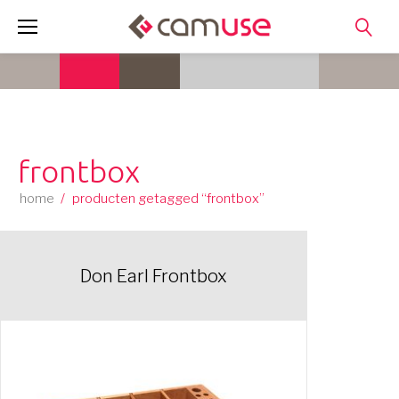
Skip
to
content
frontbox
home
/
producten getagged “frontbox”
Don Earl Frontbox