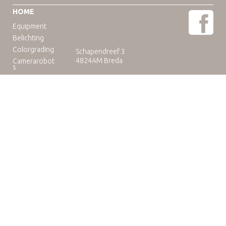
HOME
Equipment
Belichting
Colorgrading
Schapendreef 3
4824AM Breda
Camerarobot
s
Educatie
Telefoon: +31(0)76-3036265
E-mail:
rental@camuse.nl
Open: ma-vrij: 09:00-17:00
zaterdag op afspraak