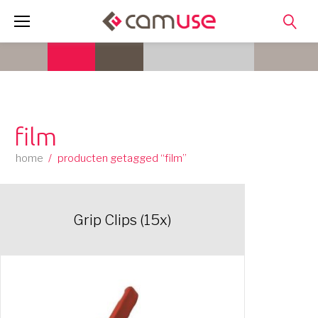
Skip
to
content
film
home
/
producten getagged “film”
Grip Clips (15x)