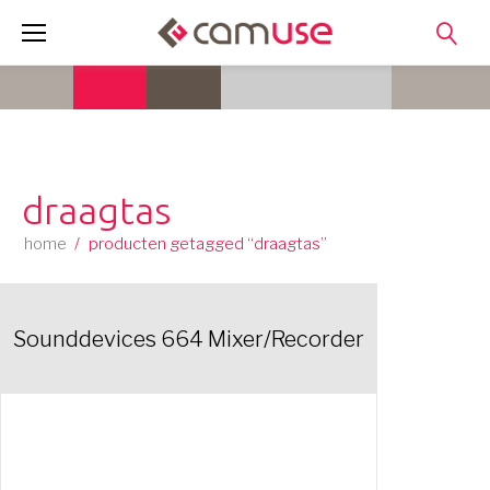
Skip
to
content
draagtas
home
/
producten getagged “draagtas”
Sounddevices 664 Mixer/Recorder