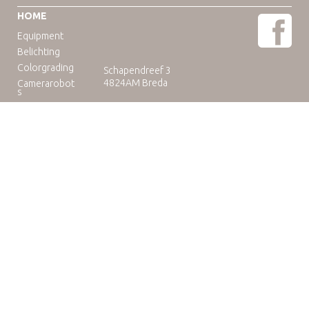
HOME
Equipment
Belichting
Colorgrading
Schapendreef 3
4824AM Breda
Camerarobot
s
Educatie
Telefoon: +31(0)76-3036265
E-mail:
rental@camuse.nl
Open: ma-vrij: 09:00-17:00
zaterdag op afspraak