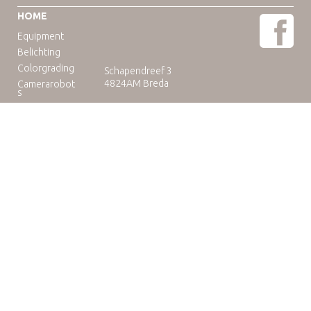
HOME
Equipment
Belichting
Colorgrading
Schapendreef 3
4824AM Breda
Camerarobot
s
Educatie
Telefoon: +31(0)76-3036265
E-mail:
rental@camuse.nl
Open: ma-vrij: 09:00-17:00
zaterdag op afspraak