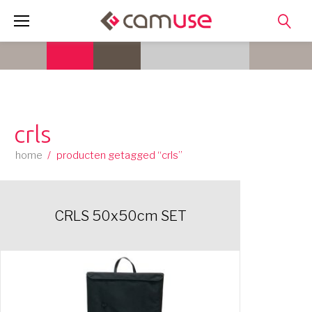
Skip
to
content
crls
home
/
producten getagged “crls”
CRLS 50x50cm SET