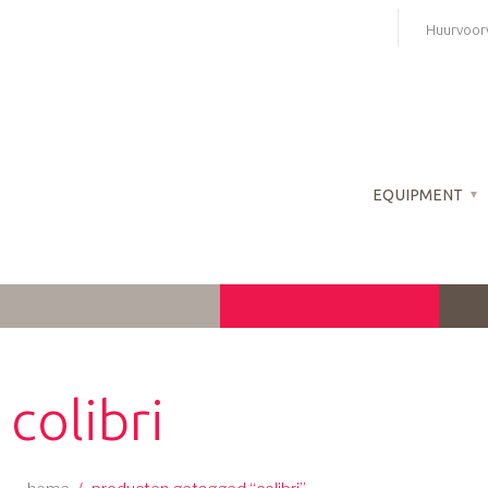
Skip
Huurvoor
to
content
EQUIPMENT
colibri