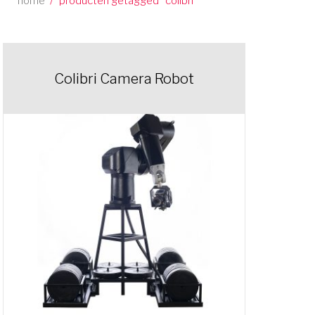
home
/
producten getagged “colibri”
Colibri Camera Robot