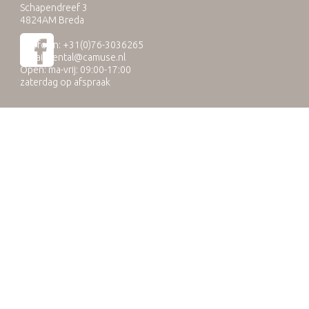
Schapendreef 3
4824AM Breda
Telefoon: +31(0)76-3036265
E-mail:
rental@camuse.nl
Open: ma-vrij: 09:00-17:00
zaterdag op afspraak