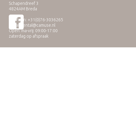
Schapendreef 3
4824AM Breda
Telefoon: +31(0)76-3036265
E-mail:
rental@camuse.nl
Open: ma-vrij: 09:00-17:00
zaterdag op afspraak