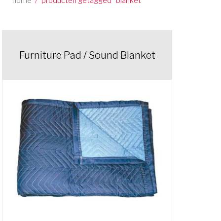
home
/
producten getagged “blanket”
Furniture Pad / Sound Blanket